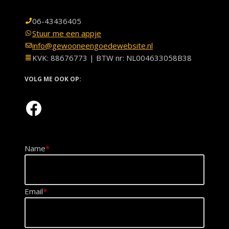
06-43436405
Stuur me een appje
info@gewooneengoedewebsite.nl
KVK: 88676773 | BTW nr: NL004633058B38
VOLG ME OOK OP:
Name
*
Email
*