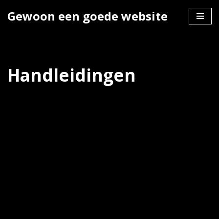
Gewoon een goede website
Ga
naar
de
inhoud
Handleidingen